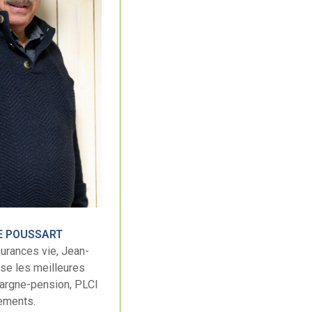
E POUSSART
urances vie, Jean-
se les meilleures
pargne-pension, PLCI
ements.